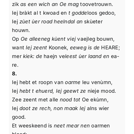
zik
as een wich an Oe mag
toovetrouwn.
Iej bràkt al t kwoad en
t godde
loos gedoo,
Iej
zùet ùer road heelndal an
skùeter
houwn.
Op
Oe alleeneg kùent viej
vaejleg bouwn,
want
Iej zeent
Koonek,
eeweg is de
HEARE;
mer
kiek: de
haejn ve
leest ùer laand en
ea-
re.
8.
Iej hebt et roopn van
oarme
leu venùmn,
Iej
hebt t ehuerd, Iej geewt ze
nieje mood.
Zee zeent met alle
nood tot
Oe ekùmn,
Iej
doot ze rech, non maak Iej
alns wier
good.
Et weeskeend is
neet mear nen
oarmen