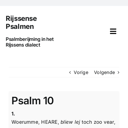
Ga
naar
Rijssense
inhoud
Psalmen
Togg
Psalmberijming in het
Navi
Rijssens dialect
Home
Voorwoord
Vorige
Volgende
Uitleg
Psalm 10
Psalmen
1.
Media
Woerumme, HEARE,
bliew Iej
toch zoo vear,