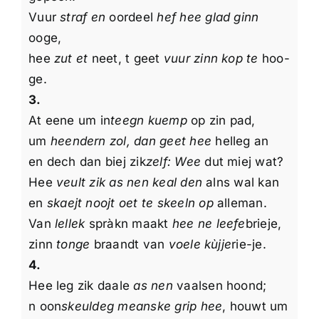
Vuur
straf en
oordeel
hef hee glad ginn
ooge,
hee
zut et
neet, t geet
vuur zinn kop te
hoo-
ge.
3.
At eene um in
teegn kuemp
op zin pad,
um
heendern zol, dan geet hee
helleg an
en dech dan biej zik
zelf: Wee
dut miej wat?
Hee
veult zik as nen keal den
alns wal kan
en
skaejt noojt oet te skeeln op
alleman.
Van
lellek
spràkn maakt
hee ne leefe
brieje,
zinn
tonge
braandt van
voele kùjje
rie-je.
4.
Hee leg zik daale
as nen
vaalsen hoond;
n oon
skeuldeg meanske grip hee
, houwt um