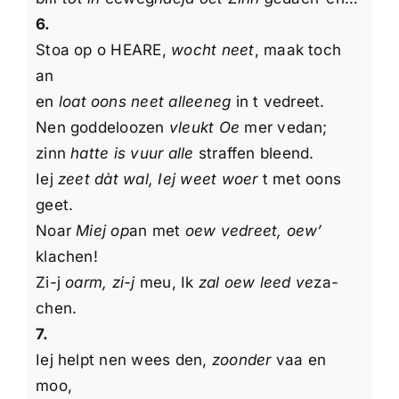
6.
Stoa op o HEARE,
wocht neet
, maak toch
an
en
loat oons neet alleeneg
in t vedreet.
Nen goddeloozen
vleukt Oe
mer vedan;
zinn
hatte is vuur alle
straffen bleend.
Iej
zeet dàt wal, Iej weet woer
t met oons
geet.
Noar
Miej op
an met
oew vedreet, oew’
klachen!
Zi-j
oarm, zi-j
meu, Ik
zal oew leed ve
za-
chen.
7.
Iej helpt nen wees den,
zoonder
vaa en
moo,