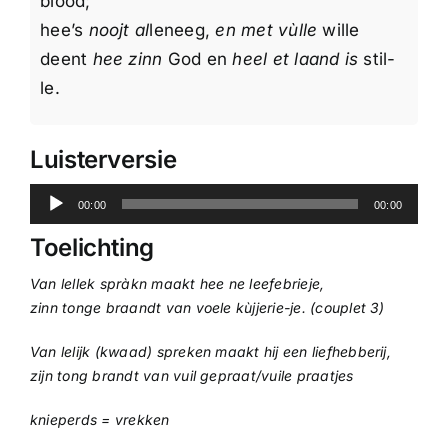
blood;
hee’s
noojt al
leneeg,
en met vùlle
wille
deent
hee zinn
God en
heel et laand is
stil-
le.
Luisterversie
Audiospeler
00:00
00:00
Toelichting
Van lellek spràkn maakt hee ne leefebrieje,
zinn tonge braandt van voele kùjjerie-je. (couplet 3)
Van lelijk (kwaad) spreken maakt hij een liefhebberij,
zijn tong brandt van vuil gepraat/vuile praatjes
knieperds = vrekken