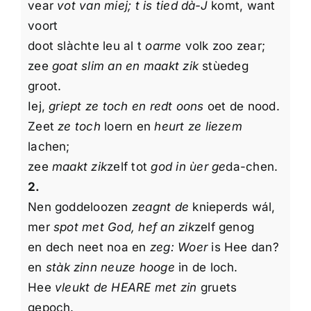
vear
vot van miej; t is tied dà-J
komt, want
Over mij
voort
doot slàchte leu al t
oarme
volk zoo zear;
Overige Informatie
zee
goat slim an en maakt zik
stùedeg
groot.
Iej,
griept ze toch en redt oons
oet de nood.
Zeet
ze toch
loern en
heurt ze liezem
lachen;
zee
maakt zik
zelf tot
god in ùer ge
da-chen.
2.
Nen goddeloozen
zeagnt de
knieperds wál,
mer
spot met God, hef an zik
zelf genog
en dech neet noa en
zeg: Woer
is Hee dan?
en
stàk zinn neuze hooge
in de loch.
Hee
vleukt de HEARE met zin
gruets
gepoch.