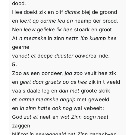
dood.
Hee doekt zik en blif
dichte
biej de groond
en
loert op oarme leu en
neamp ùer brood.
Nen
leew gelieke lik hee
stoark en groot.
At
n meanske
in zinn
nettn lùp kuemp hee
gearne
van
oet et
deepe
duuster oawer
ea-nde.
5.
Zoo as een oondeer,
joa zoo
veult hee zik
en
geet doar gruets op as hee
zik in t veeld
vaals daale leg en
dan met
groote skrik
et
oarme meanske angrip
met geweeld
en
in zinn hatte ook nog
wal vebeelt:
God
zut et
neet en
wat Zinn oogn neet
zaggen
blif
tot in
eeweg
haejd oet Zinn ge
dach-en…