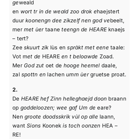
ge
weald
Over mij
en
wort tr in de weald zoo drok e
haejstert
duur
koonengn dee zikzelf nen god ve
beelt,
Overige Informatie
mer
met ùer
taane
teengn de HEARE
knaejs
– tert?
Zee
skuurt zik
lùs en
spràkt met eene
taale:
Vot m
et de
HEARE
en t beloawde
Zoad.
Mer
God zut
oet de
hooge heemel
daale,
zal
spottn en
lachen
umm ùer
gruetse proat.
2.
De
HEARE hef Zinn helleghaejd doon
braann
op
goddeloozen; wee gaf Um de
eare?
Nen
groote doodsskrik vùl op alle
laann,
want
Sions
Koonek
is toch oonzen
HEA –
RE!