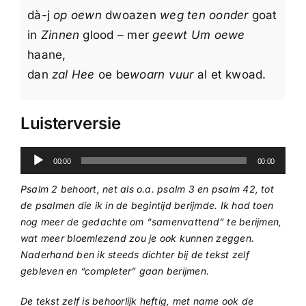
dà-j
op oewn
dwoazen
weg ten oonder
goat
in
Zinnen
glood – mer
geewt Um oewe
haane,
dan
zal Hee
oe be
woarn vuur
al et kwoad.
Luisterversie
Audiospeler
00:00
00:00
Psalm 2 behoort, net als o.a. psalm 3 en psalm 42, tot
de psalmen die ik in de begintijd berijmde. Ik had toen
nog meer de gedachte om “samenvattend” te berijmen,
wat meer bloemlezend zou je ook kunnen zeggen.
Naderhand ben ik steeds dichter bij de tekst zelf
gebleven en “completer” gaan berijmen.
De tekst zelf is behoorlijk heftig, met name ook de