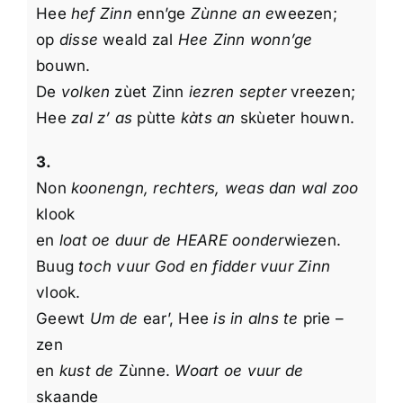
Hee
hef Zinn
enn’ge
Zùnne an e
weezen;
op
disse
weald zal
Hee Zinn wonn’ge
bouwn.
De
volken
zùet Zinn
iezren septer
vreezen;
Hee
zal z’ as
pùtte
kàts an
skùeter houwn.
3.
Non
koonengn, rechters, weas dan wal zoo
klook
en
loat oe duur de HEARE oonder
wiezen.
Buug
toch vuur God en fidder vuur Zinn
vlook.
Geewt
Um de
ear’, Hee
is in alns te
prie –
zen
en
kust de
Zùnne.
Woart oe vuur de
skaande