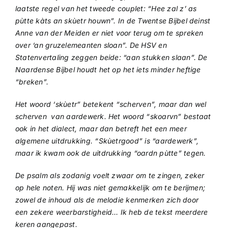
laatste regel van het tweede couplet: “Hee zal z’ as
pùtte kàts an skùetr houwn”. In de Twentse Bijbel deinst
Anne van der Meiden er niet voor terug om te spreken
over ‘an gruzelemeanten sloan”. De HSV en
Statenvertaling zeggen beide: “aan stukken slaan”. De
Naardense Bijbel houdt het op het iets minder heftige
“breken”.
Het woord ‘skùetr” betekent “scherven”, maar dan wel
scherven van aardewerk. Het woord “skoarvn” bestaat
ook in het dialect, maar dan betreft het een meer
algemene uitdrukking. “Skùetrgood” is “aardewerk”,
maar ik kwam ook de uitdrukking “oardn pùtte” tegen.
De psalm als zodanig voelt zwaar om te zingen, zeker
op hele noten. Hij was niet gemakkelijk om te berijmen;
zowel de inhoud als de melodie kenmerken zich door
een zekere weerbarstigheid… Ik heb de tekst meerdere
keren aangepast.