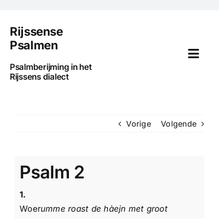
Ga
naar
Rijssense
inhoud
Psalmen
Togg
Psalmberijming in het
Navi
Rijssens dialect
Home
Voorwoord
Vorige
Volgende
Uitleg
Psalm 2
Psalmen
1.
Media
Woer
umme roast de hàejn met groot