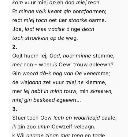
kom
vuur miej
op
en doo
miej
rech.
Over mij
Et
minne volk keant gin
oont
foar
men;
redt
miej toch
oet ùer
stoarke
oarme.
Overige Informatie
Joa,
loat wee vaalse
dinge
dech
toch stroekeln op de
weg.
2.
Oojt huern Iej,
God, noar minne
stemme,
mer
non – woer
is
Oew’ trouw
e
bleewn?
Gin
woord dà-k nog van Oe
ve
nem
me;
de
viejaann
zet vuur
miej ne
klemme,
mer
Iej hebt in minn
rouw, min
skreewn,
miej gin beskeed e
geewn…
3.
Stuer toch Oew
lech en woarheajd
daale;
ik
zin zoo
umm
Oewzelf
ve
leagn.
k Wil
gearne zingn met tong
en
taa
le