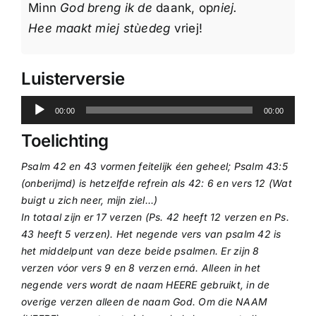
Minn
God breng ik de
daank, op
niej.
Hee maakt miej stùedeg
vriej!
Luisterversie
Audiospeler
00:00
00:00
Toelichting
Psalm 42 en 43 vormen feitelijk éen geheel; Psalm 43:5
(onberijmd) is hetzelfde refrein als 42: 6 en vers 12 (Wat
buigt u zich neer, mijn ziel…)
In totaal zijn er 17 verzen (Ps. 42 heeft 12 verzen en Ps.
43 heeft 5 verzen). Het negende vers van psalm 42 is
het middelpunt van deze beide psalmen. Er zijn 8
verzen vóor vers 9 en 8 verzen erná. Alleen in het
negende vers wordt de naam HEERE gebruikt, in de
overige verzen alleen de naam God. Om die NAAM