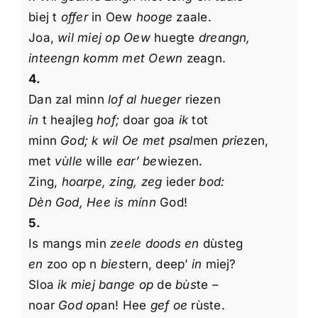
biej t
offer
in Oew
hooge
zaale.
Joa,
wil miej op Oew
huegte
dreangn,
inteengn komm met Oewn
zeagn.
4.
Dan zal minn
lof al hueger
riezen
in
t heajleg
hof;
doar goa
ik
tot
minn
God; k wil Oe met psal
men
prie
zen,
met
vùlle
wille
ear’ be
wiezen.
Zing,
hoarpe, zing, zeg
ieder
bod:
Dèn God, Hee is mínn
God!
5.
Is mangs min
zeele doods en
dùsteg
en
zoo op n
bies
tern, deep’
in
miej?
Sloa
ik miej bange op
de
bùs
te –
noar
God op
an! Hee
gef oe
rùste.