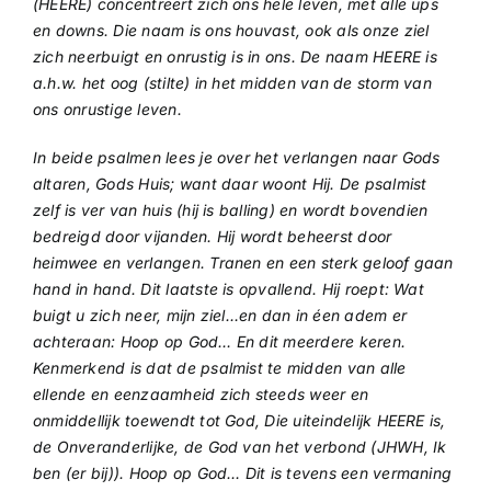
(HEERE) concentreert zich ons hele leven, met alle ups
en downs. Die naam is ons houvast, ook als onze ziel
zich neerbuigt en onrustig is in ons. De naam HEERE is
a.h.w. het oog (stilte) in het midden van de storm van
ons onrustige leven.
In beide psalmen lees je over het verlangen naar Gods
altaren, Gods Huis; want daar woont Hij. De psalmist
zelf is ver van huis (hij is balling) en wordt bovendien
bedreigd door vijanden. Hij wordt beheerst door
heimwee en verlangen. Tranen en een sterk geloof gaan
hand in hand. Dit laatste is opvallend. Hij roept: Wat
buigt u zich neer, mijn ziel…en dan in éen adem er
achteraan: Hoop op God… En dit meerdere keren.
Kenmerkend is dat de psalmist te midden van alle
ellende en eenzaamheid zich steeds weer en
onmiddellijk toewendt tot God, Die uiteindelijk HEERE is,
de Onveranderlijke, de God van het verbond (JHWH, Ik
ben (er bij)). Hoop op God… Dit is tevens een vermaning