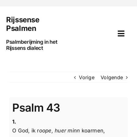
Ga
naar
Rijssense
inhoud
Psalmen
Togg
Psalmberijming in het
Navi
Rijssens dialect
Home
Voorwoord
Vorige
Volgende
Uitleg
Psalm 43
Psalmen
1.
Media
O God, ik r
oope, huer minn
koarmen,