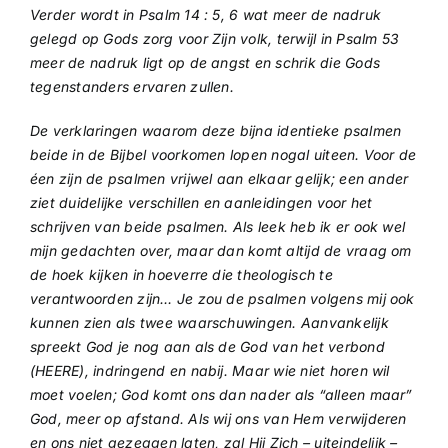
Verder wordt in Psalm 14 : 5, 6 wat meer de nadruk
gelegd op Gods zorg voor Zijn volk, terwijl in Psalm 53
meer de nadruk ligt op de angst en schrik die Gods
tegenstanders ervaren zullen.
De verklaringen waarom deze bijna identieke psalmen
beide in de Bijbel voorkomen lopen nogal uiteen. Voor de
éen zijn de psalmen vrijwel aan elkaar gelijk; een ander
ziet duidelijke verschillen en aanleidingen voor het
schrijven van beide psalmen. Als leek heb ik er ook wel
mijn gedachten over, maar dan komt altijd de vraag om
de hoek kijken in hoeverre die theologisch te
verantwoorden zijn… Je zou de psalmen volgens mij ook
kunnen zien als twee waarschuwingen. Aanvankelijk
spreekt God je nog aan als de God van het verbond
(HEERE), indringend en nabij. Maar wie niet horen wil
moet voelen; God komt ons dan nader als “alleen maar”
God, meer op afstand. Als wij ons van Hem verwijderen
en ons niet gezeggen laten, zal Hij Zich – uiteindelijk –