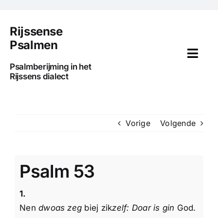
Ga
naar
Rijssense
inhoud
Psalmen
Togg
Psalmberijming in het
Navi
Rijssens dialect
Home
Voorwoord
Vorige
Volgende
Uitleg
Psalm 53
Psalmen
1.
Media
Nen
dwoas zeg
biej zik
zelf: Doar is gin
God.