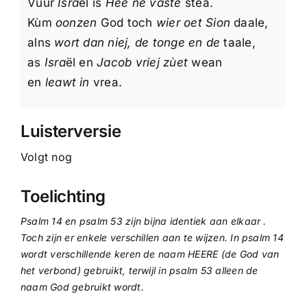
Vuur
Isra
ël is
Hee ne vaste
stea.
Kùm
oonzen
God toch
wier oet Sion
daale,
alns
wort dan niej, de tonge en de
taale,
as
Isra
ël en
Jacob vriej zùet
wean
en
leawt in
vrea.
Luisterversie
Volgt nog
Toelichting
Psalm 14 en psalm 53 zijn bijna identiek aan elkaar .
Toch zijn er enkele verschillen aan te wijzen. In psalm 14
wordt verschillende keren de naam HEERE (de God van
het verbond) gebruikt, terwijl in psalm 53 alleen de
naam God gebruikt wordt.