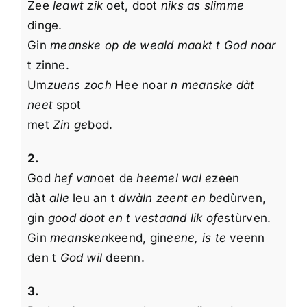
Zee
leawt zik
oet, doot
niks as slimme
Over mij
dinge.
Gin
meanske op de weald maakt t God noar
Overige Informatie
t zinne.
Um
zuens zoch
Hee noar
n meanske dàt
neet
spot
met
Zin ge
bod.
2.
God
hef van
oet de
heemel wal e
zeen
dàt
alle
leu an t
dwàln zeent en be
dùrven,
gin
good doot en t vestaand lik ofe
stùrven.
Gin
meansken
keend, gin
eene, is te
veenn
den t
God wil
deenn.
3.