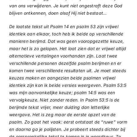
van ons verwijderen. Je kunt niet ongestraft deze God
blijven ontkennen, doen alsof Hij niet bestaat…
De laatste tekst uit Psalm 14 en psalm 53 zijn vrijwel
identiek aan elkaar, toch heb ik beide op verschillende
manieren berijmd. Dat was geen vooropgezette keuze,
maar het is zo gelopen. Het laat zien dat er vrijwel altijd
alternatieve vertalingen voorhanden zijn. Laat twee
verschillende personen dezelfde psalm berijmen en er
komen twee verschillende resultaten uit. Je moet steeds
keuzes maken en aangezien beide psalmen vrijwel
identiek zijn kon ik beide versies weergeven. Psalm 53:5
was mijn aanvankelijke keuze; psalm 14:5 was een
vervolgkeuze. Niet zonder reden. In Psalm 53:5 is de
berijmde tekst vrijer, meer duiding dan letterlijke
weergave. Het is zeg maar de eerste opzet van de
psalm. Zo gaat het vaak: eerst ontstaat de “ruwe” vorm
en daarna ga je polijsten. Je probeert steeds dichter bij
de oorspronkelijke tekst te komen in je woordkeus. Zo