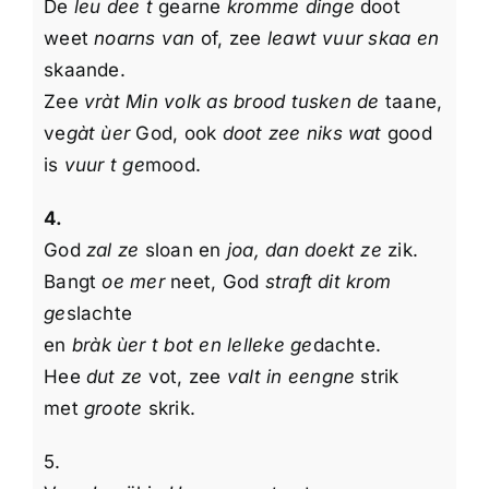
De
leu dee t
gearne
kromme dinge
doot
weet
noarns van
of, zee
leawt vuur skaa en
skaande.
Zee
vràt Min volk as brood tusken de
taane,
ve
gàt ùer
God, ook
doot zee niks wat
good
is
vuur t ge
mood.
4.
God
zal ze
sloan en
joa, dan doekt ze
zik.
Bangt
oe mer
neet, God
straft dit krom
ge
slachte
en
bràk ùer t bot en lelleke ge
dachte.
Hee
dut ze
vot, zee
valt in eengne
strik
met
groote
skrik.
5.