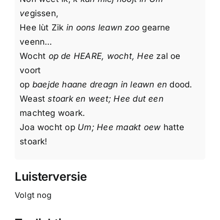
ve
gissen,
Hee lùt Zik
in oons leawn zoo
gearne
veenn…
Wocht
op de HEARE, wocht, Hee
zal oe
voort
op
baejde haane dreagn in leawn en
dood.
Weast
stoark en weet; Hee dut een
machteg woark.
Joa wocht op
Um; Hee maakt oew
hatte
stoark!
Luisterversie
Volgt nog