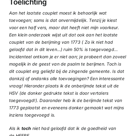
Toelichting
Aan het laatste couplet moest ik behoorlijk wat
toevoegen; soms is dat onvermijdelijk. Tenzij je kiest
voor een half vers, maar dat heeft niet mijn voorkeur.
Een klein onderzoek wijst uit dat ook aan het laatste
couplet van de berijming van 1773 ( Zo ik niet had
geloofd dat in dit leven…) ruim 50% is toegevoegd…
Incidenteel ontkom je er niet aan; je probeert dan zoveel
mogelijk in de geest van de psalm te berijmen. Toch is
dit couplet erg geliefd bij de zingende gemeente. Is dat
dankzij of ondanks alle toevoegingen? Een interessante
vraag! Hieronder plaats ik de onberijmde tekst uit de
HSV (de donker gedrukte tekst is door vertalers
toegevoegd!). Daaronder heb ik de berijmde tekst van
1773 geplaatst en eveneens donker gemaakt wat mijns
inziens toegevoegd is.
Als ik
toch
niet had geloofd dat ik de goedheid van
de HEERE