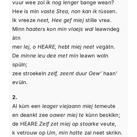
vuur wee zol
ik nog lenger
bange wean?
Over mij
Hee is min
vaste Stea, non kan ik
rùssen.
Ik vreeze
neet, Hee gef miej
stille vrea.
Overige Informatie
Minn
haaters kon min vlaejs wal
leawndeg
àtn
mer
Iej, o HEARE, hebt miej neet ve
gàtn.
De
minne leu dee met min
leawn woln
spùln;
zee stroekeln
zelf, zeent duur Oew’
haan’
evùln.
2.
Al kùm een
leager viejaann miej te
meute
en deankt zee
oawer miej te
kùnn beskikn;
de HEARE
Zelf zet miej op stoarke
veute,
k vetrouw op
Um, min hatte
zal neet skrikn.