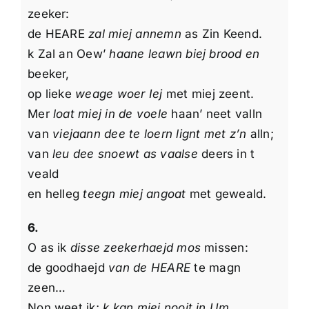
zeeker:
de HEARE
zal miej annemn
as Zin Keend.
k Zal an Oew’
haane leawn biej brood en
beeker,
op lieke
weage woer Iej
met miej zeent.
Mer
loat miej in de voele
haan’ neet valln
van
viejaann dee te loern lignt met z’n
alln;
van
leu dee snoewt as vaalse
deers in t
veald
en helleg
teegn miej angoat
met geweald.
6.
O as ik
disse zeekerhaejd mos
missen:
de goodhaejd
van de HEARE
te magn
zeen…
Non weet ik;
k kan miej noojt in Um