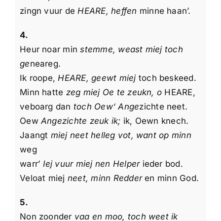
zingn vuur de
HEARE, heffen
minne haan’.
4.
Heur noar min
stemme, weast miej toch
ge
neareg.
Ik roope,
HEARE, geewt miej
toch beskeed.
Minn hatte
zeg miej Oe te zeukn, o
HEARE,
veboarg dan
toch Oew‘ Ange
zichte neet.
Oew
Angezichte zeuk ik;
ik, Oewn knech.
Jaangt
miej neet helleg vot, want op minn
weg
warr’
Iej vuur miej nen Helper
ieder bod.
Veloat miej
neet, minn Redder
en minn God.
5.
Non zoonder
vaa en moo, toch weet ik