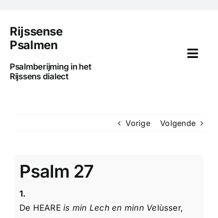
Ga
naar
Rijssense
inhoud
Psalmen
Togg
Psalmberijming in het
Navi
Rijssens dialect
Home
Voorwoord
Vorige
Volgende
Uitleg
Psalm 27
Psalmen
1.
Media
De HEARE
is min Lech en minn Ve
lùsser,