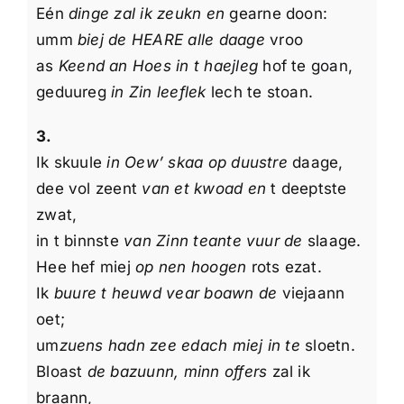
Eén
dinge zal ik zeukn en
gearne doon:
umm
biej de HEARE alle daage
vroo
as
Keend an Hoes in t haejleg
hof te goan,
geduureg
in Zin leeflek
lech te stoan.
3.
Ik skuule
in Oew’ skaa op duustre
daage,
dee vol zeent
van et kwoad en
t deeptste
zwat,
in t binnste
van Zinn teante vuur de
slaage.
Hee hef miej
op nen hoogen
rots ezat.
Ik
buure t heuwd vear boawn de
viejaann
oet;
um
zuens hadn zee edach miej in te
sloetn.
Bloast
de bazuunn, minn offers
zal ik
braann,