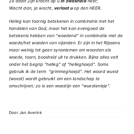
Zo daalt Zijn kracht op u
in zwakheid
neer;
Wacht dan, ja wacht,
verlaat u
op den HEER.
Helleg kan toornig betekenen in combinatie met het
handelen van God, maar het kan evengoed de
betekenis hebben van “woedend” in combinatie met de
woede/het woeden van vijanden. Er zijn in het Rijssens
maar weinig tot geen synoniemen om woorden als
woede, toorn, boosheid uit te drukken. Bijna alles valt
onder het begrip “helleg” of “helleghaejd”. Soms
gebruik ik de term “grimmeghaejd”. Het woord wuest
(woest) wordt gebruikt om een landschap te
omschrijven; zo is een woestijn een “wuestenieje”.
Door
Jan Averink