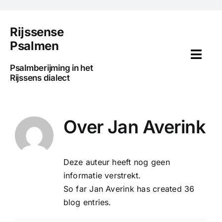
Ga
naar
Rijssense
inhoud
Psalmen
Togg
Psalmberijming in het
Navi
Rijssens dialect
Home
Voorwoord
Over
Jan Averink
Uitleg
Deze auteur heeft nog geen
Psalmen
informatie verstrekt.
So far Jan Averink has created 36
Media
blog entries.